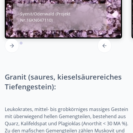
Syenit/Odenwald (Projekt
Nr.16KN047110)
Granit (saures, kieselsäurereiches
Tiefengestein):
Leukokrates, mittel- bis grobkörniges massiges Gestein
mit überwiegend hellen Gemengteilen, bestehend aus
Quarz, Kalifeldspat und Plagioklas (Anorthit < 30 MA %).
Zu den mafischen Gemengteilen zählen Muskovit und