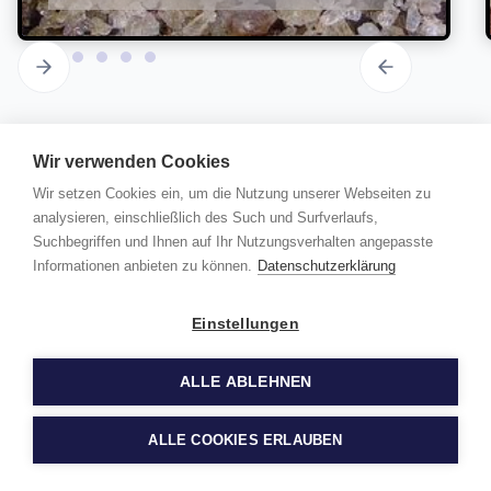
Wir verwenden Cookies
Basalt (basisches,
Wir setzen Cookies ein, um die Nutzung unserer Webseiten zu
kieselsäurearmes Ergussgestein):
analysieren, einschließlich des Such und Surfverlaufs,
Suchbegriffen und Ihnen auf Ihr Nutzungsverhalten angepasste
Informationen anbieten zu können.
Datenschutzerklärung
Melanokrates, dichtes bis mittelkörniges, gelegentlich
porphyrisches Gestein von dunkelgrauer bis
Einstellungen
schwarzer Farbe. Nach dem Chemismus wird zwischen
erdalkalireichen Tholeiitbasalten (Plagioklasbasalten)
ALLE ABLEHNEN
und alkalireichen Alkalibasalten (Olivinbasalten)
unterschieden. Hauptgemengteile sind in beiden Fällen
Neuen Rohstoff anfragen
ALLE COOKIES ERLAUBEN
Plagioklas und Pyroxen/Augit. Häufig sind Olivin,
Ilmenit, Magnetit und Titanomagnetit sowie