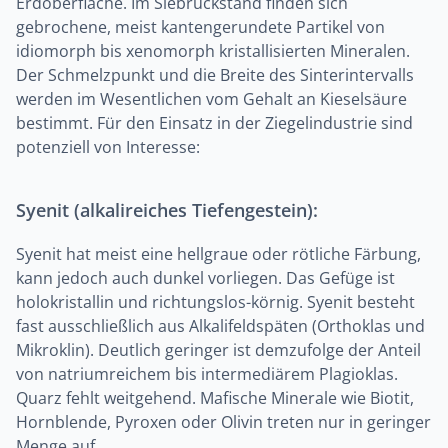
Erdoberfläche. Im Siebrückstand finden sich
gebrochene, meist kantengerundete Partikel von
idiomorph bis xenomorph kristallisierten Mineralen.
Der Schmelzpunkt und die Breite des Sinterintervalls
werden im Wesentlichen vom Gehalt an Kieselsäure
bestimmt. Für den Einsatz in der Ziegelindustrie sind
potenziell von Interesse:
Syenit (alkalireiches Tiefengestein):
Syenit hat meist eine hellgraue oder rötliche Färbung,
kann jedoch auch dunkel vorliegen. Das Gefüge ist
holokristallin und richtungslos-körnig. Syenit besteht
fast ausschließlich aus Alkalifeldspäten (Orthoklas und
Mikroklin). Deutlich geringer ist demzufolge der Anteil
von natriumreichem bis intermediärem Plagioklas.
Quarz fehlt weitgehend. Mafische Minerale wie Biotit,
Hornblende, Pyroxen oder Olivin treten nur in geringer
Menge auf.