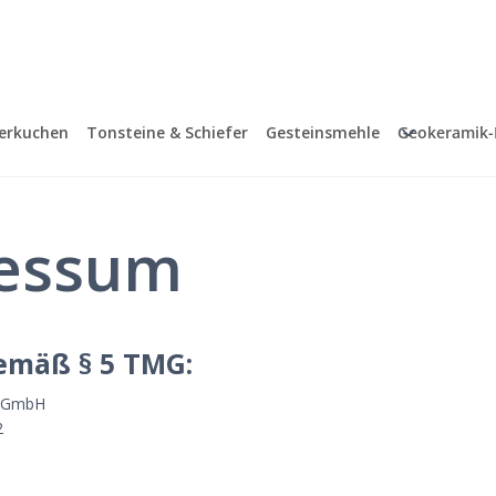
terkuchen
Tonsteine & Schiefer
Gesteinsmehle
Geokeramik-
essum
emäß § 5 TMG:
e GmbH
2