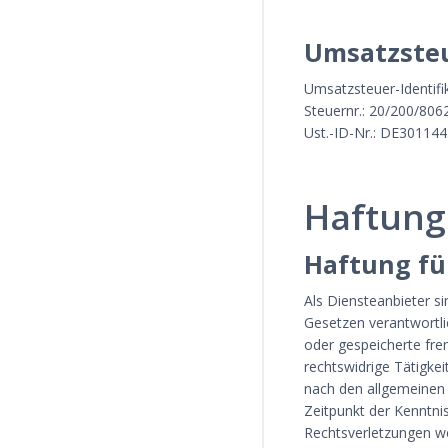
Umsatzsteu
Umsatzsteuer-Identif
Steuernr.: 20/200/806
Ust.-ID-Nr.: DE30114
Haftungs
Haftung fü
Als Diensteanbieter s
Gesetzen verantwortlic
oder gespeicherte fr
rechtswidrige Tätigke
nach den allgemeinen 
Zeitpunkt der Kenntni
Rechtsverletzungen we