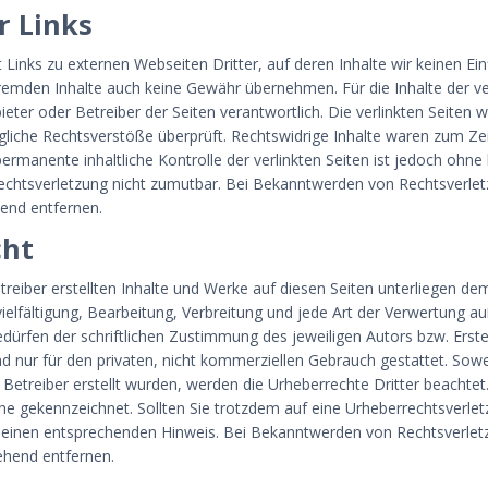
r Links
Links zu externen Webseiten Dritter, auf deren Inhalte wir keinen Ei
remden Inhalte auch keine Gewähr übernehmen. Für die Inhalte der ver
bieter oder Betreiber der Seiten verantwortlich. Die verlinkten Seiten
gliche Rechtsverstöße überprüft. Rechtswidrige Inhalte waren zum Zei
permanente inhaltliche Kontrolle der verlinkten Seiten ist jedoch ohne
echtsverletzung nicht zumutbar. Bei Bekanntwerden von Rechtsverle
end entfernen.
cht
treiber erstellten Inhalte und Werke auf diesen Seiten unterliegen d
vielfältigung, Bearbeitung, Verbreitung und jede Art der Verwertung a
dürfen der schriftlichen Zustimmung des jeweiligen Autors bzw. Erst
nd nur für den privaten, nicht kommerziellen Gebrauch gestattet. Sowei
m Betreiber erstellt wurden, werden die Urheberrechte Dritter beacht
olche gekennzeichnet. Sollten Sie trotzdem auf eine Urheberrechtsver
m einen entsprechenden Hinweis. Bei Bekanntwerden von Rechtsverle
ehend entfernen.