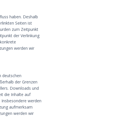
nfluss haben. Deshalb
linkten Seiten ist
 wurden zum Zeitpunkt
tpunkt der Verlinkung
 konkrete
tzungen werden wir
em deutschen
ußerhalb der Grenzen
ellers. Downloads und
t die Inhalte auf
et. Insbesondere werden
letzung aufmerksam
tzungen werden wir