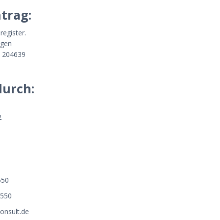
trag:
register.
ngen
 204639
durch:
2
550
5550
consult.de