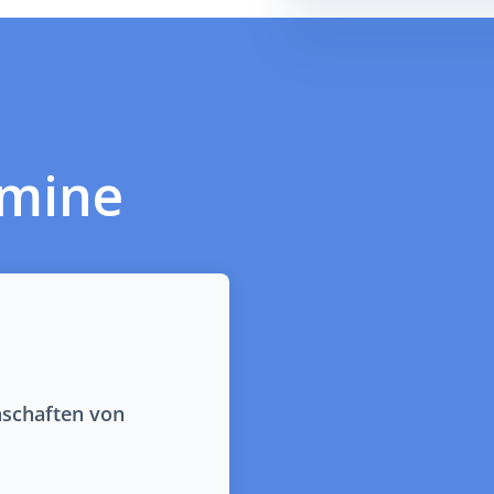
rmine
nschaften von