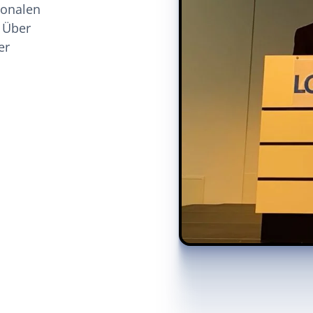
ionalen
. Über
er